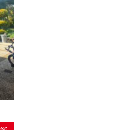
Next
ext