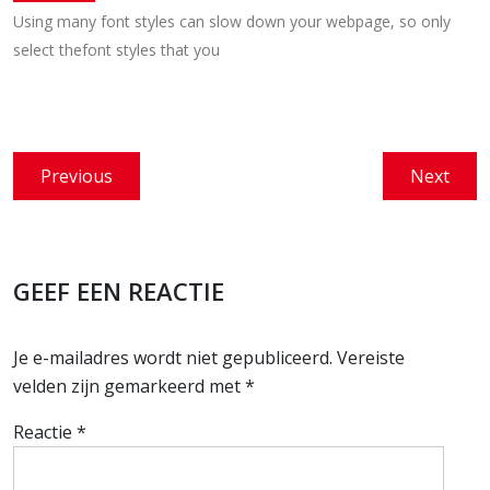
Using many font styles can slow down your webpage, so only
select thefont styles that you
Bericht
Previous
Next
Previous
Next
navigatie
post:
post:
GEEF EEN REACTIE
Je e-mailadres wordt niet gepubliceerd.
Vereiste
velden zijn gemarkeerd met
*
Reactie
*