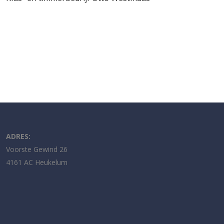
ADRES:
Voorste Gewind 26
4161 AC Heukelum