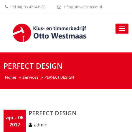
Skip
Bel mij: 06-42741930
info@ottowestmaas.nl
to
content
Tog
nav
PERFECT DESIGN
Home
Services
PERFECT DESIGN
PERFECT DESIGN
apr - 06
2017
admin