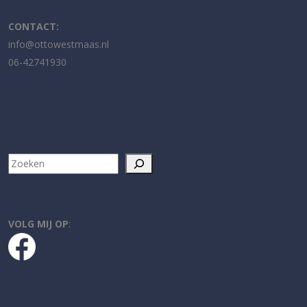
CONTACT:
info@ottowestmaas.nl
06-42741930
Zoeken
VOLG MIJ
OP
: